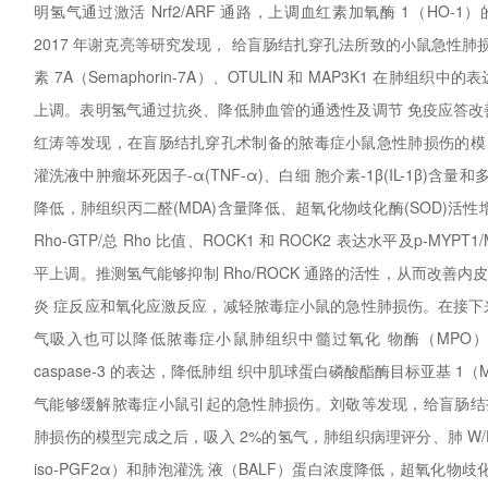
明氢气通过激活 Nrf2/ARF 通路，上调血红素加氧酶 1（HO
2017 年谢克亮等研究发现， 给盲肠结扎穿孔法所致的小鼠急性肺
素 7A（Semaphorin-7A）、OTULIN 和 MAP3K1 在肺组织
上调。表明氢气通过抗炎、降低肺血管的通透性及调节 免疫应答改
红涛等发现，在盲肠结扎穿孔术制备的脓毒症小鼠急性肺损伤的模 
灌洗液中肿瘤坏死因子-α(TNF-α)、白细 胞介素-1β(IL-1β)含
降低，肺组织丙二醛(MDA)含量降低、超氧化物歧化酶(SOD)活性
Rho-GTP/总 Rho 比值、ROCK1 和 ROCK2 表达水平及p-MYPT
平上调。推测氢气能够抑制 Rho/ROCK 通路的活性，从而改善
炎 症反应和氧化应激反应，减轻脓毒症小鼠的急性肺损伤。在接下
气吸入也可以降低脓毒症小鼠肺组织中髓过氧化 物酶（MPO
caspase-3 的表达，降低肺组 织中肌球蛋白磷酸酯酶目标亚基 1
气能够缓解脓毒症小鼠引起的急性肺损伤。刘敬等发现，给盲肠结
肺损伤的模型完成之后，吸入 2%的氢气，肺组织病理评分、肺 W/D 
iso-PGF2α）和肺泡灌洗 液（BALF）蛋白浓度降低，超氧化物歧