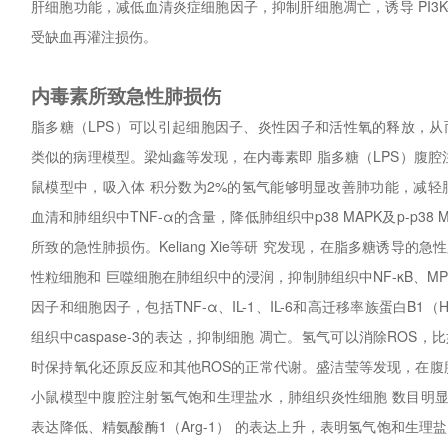
肝细胞功能，减低血清炎症细胞因子，抑制肝细胞凋亡，诱导 PI3K-
受缺血再灌注损伤。
内毒素所致急性肺损伤
脂多糖（LPS）可以引起细胞因子、炎性因子和活性氧的释放，从而
类似的病理模型。梁灿鑫等发现，在内毒素即 脂多糖（LPS）腹腔
鼠模型中，吸入体 积分数为2%的氢气能够明显改善肺功能，减轻
血清和肺组织中TNF-α的含量，降低肺组织中p38 MAPK及p-p3
所致的急性肺损伤。Keliang Xie等研 究发现，在脂多糖诱导
性粒细胞和 巨噬细胞在肺组织中的浸润，抑制肺组织中NF-κB、M
因子和细胞因子，包括TNF-α、IL-1、IL-6和高迁移率族蛋白B1
组织中caspase-3的表达，抑制细胞 凋亡。氢气可以消除ROS
时保持氧化还原反应和其他ROS的正常代谢。盛洁莹等发现，在腹
小鼠模型中腹腔注射氢气饱和生理盐水，肺组织炎性细胞 数目明显减
表达降低、精氨酸酶1（Arg-1） 的表达上升，表明氢气饱和生