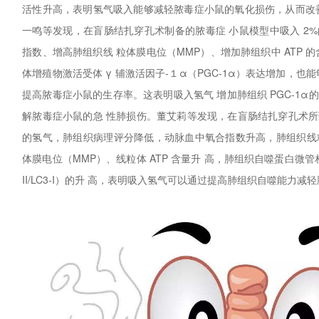
活性升高，表明氢气吸入能够减轻脓毒症小鼠的氧化损伤，从而改
一鸣等发现，在盲肠结扎穿孔术制备的脓毒症 小鼠模型中吸入 2
指数、增高肺组织线 粒体膜电位（MMP）、增加肺组织中 ATP 
体增殖物激活受体 γ 辅激活因子-１α（PGC-1α）表达增加，也
提高脓毒症小鼠的生存率。这表明吸入氢气 增加肺组织 PGC-1
解脓毒症小鼠的急 性肺损伤。董艾莉等发现，在盲肠结扎穿孔术所致
的氢气，肺组织病理评分降低，动脉血中氧合指数升高，肺组织线
体膜电位（MMP）、线粒体 ATP 含量升 高，肺组织自噬蛋白微管相关
II/LC3-I）的升 高，表明吸入氢气可以通过提高肺组织自噬能力减