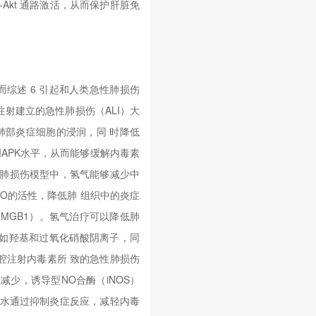
Akt 通路激活，从而保护肝脏免
综述 6 引起和人类急性肺损伤
注射建立的急性肺损伤（ALI）大
肺部炎症细胞的浸润，同 时降低
8 MAPK水平，从而能够缓解内毒素
的急性肺损伤模型中，氢气能够减少中
PO的活性，降低肺 组织中的炎症
（HMGB1）。氢气治疗可以降低肺
，比如羟基和过氧化硝酸阴离子，同
腔注射内毒素所 致的急性肺损伤
少，诱导型NO合酶（iNOS）
理盐水通过抑制炎症反应，减轻内毒