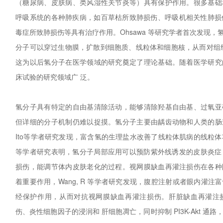
（糖尿病、皮肤病、类风湿性关节炎等）具有保护作用。很多基础
呼吸系统的各种肺疾病，如百草枯所致肺损伤、呼吸机相关性肺损伤（
毒症所致肺损伤等具有治疗作用。Ohsawa 等研究学者首次发现，
分子可以穿过生物膜，扩散到细胞质、线粒体和细胞核，从而对组
这为以后氢分子在医学领域的研究奠定了理论基础。随着医学研究
床试验的研究领域广 泛。
氢分子具有特定的自由基清除活动，能够清除羟基自由基、过氧亚
但详细的分子机制仍难以捉摸。氢分子主要由龋齿动物和人类的肠
Ito等学者研究发现，富含氢的生理盐水改善了线粒体肌病的线粒体功能
等学者研究表明，氢分子局部应用可以预防紫外线诱发的皮肤炎症
损伤，能调节体内皮肤老化的过程。视网膜缺血再灌注损伤在各种
着重要作用，Wang, R 等学者研究发现，腹腔注射或者眼内灌
经保护作用，从而对抗视网膜缺血再灌注损伤。肝脏缺血再灌注
伤、炎性细胞因子的浸润和 肝细胞凋亡，同时抑制 PI3K-Akt 