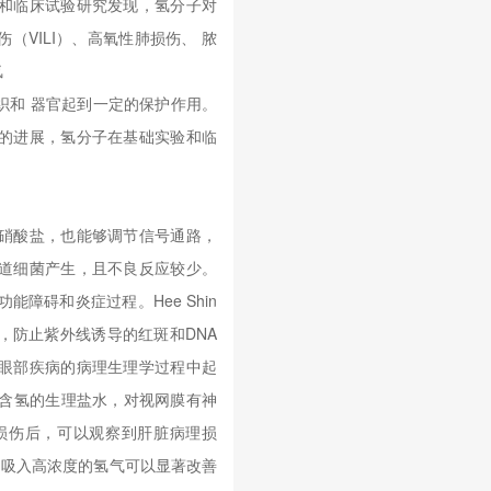
和临床试验研究发现，氢分子对
VILI）、高氧性肺损伤、 脓
氢
织和 器官起到一定的保护作用。
的进展，氢分子在基础实验和临
硝酸盐，也能够调节信号通路，
道细菌产生，且不良反应较少。
障碍和炎症过程。Hee Shin
，防止紫外线诱导的红斑和DNA
眼部疾病的病理生理学过程中起
注富含氢的生理盐水，对视网膜有神
损伤后，可以观察到肝脏病理损
通路，吸入高浓度的氢气可以显著改善