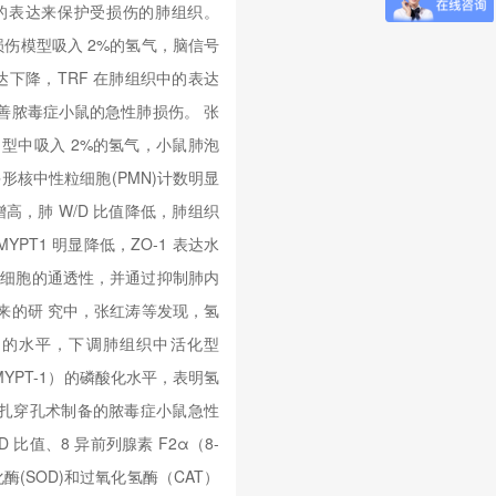
-1）的表达来保护受损伤的肺组织。
损伤模型吸入 2%的氢气，脑信号
中的表达下降，TRF 在肺组织中的表达
善脓毒症小鼠的急性肺损伤。 张
型中吸入 2%的氢气，小鼠肺泡
量和多形核中性粒细胞(PMN)计数明显
增高，肺 W/D 比值降低，肺组织
1/MYPT1 明显降低，ZO-1 表达水
内皮细胞的通透性，并通过抑制肺内
来的研 究中，张红涛等发现，氢
）的水平，下调肺组织中活化型
（MYPT-1）的磷酸化水平，表明氢
扎穿孔术制备的脓毒症小鼠急性
比值、8 异前列腺素 F2α（8-
化酶(SOD)和过氧化氢酶（CAT）