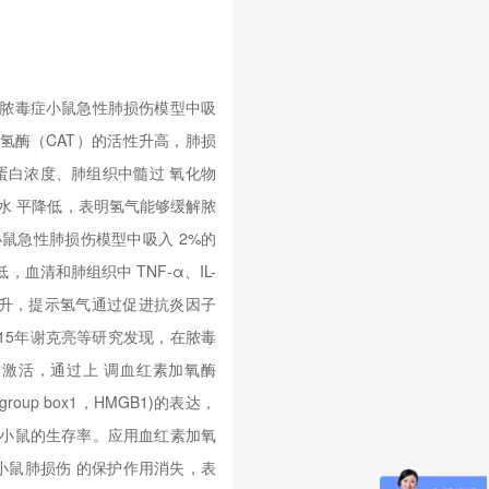
 脓毒症小鼠急性肺损伤模型中吸
化氢酶（CAT）的活性升高，肺损
的蛋白浓度、肺组织中髓过 氧化物
2α)水 平降低，表明氢气能够缓解脓
鼠急性肺损伤模型中吸入 2%的
清和肺组织中 TNF-α、IL-
表达上升，提示氢气通过促进抗炎因子
15年谢克亮等研究发现，在脓毒
够被激活，通过上 调血红素加氧酶
roup box1，HMGB1)的表达，
症小鼠的生存率。应用血红素加氧
气对脓毒症小鼠肺损伤 的保护作用消失，表