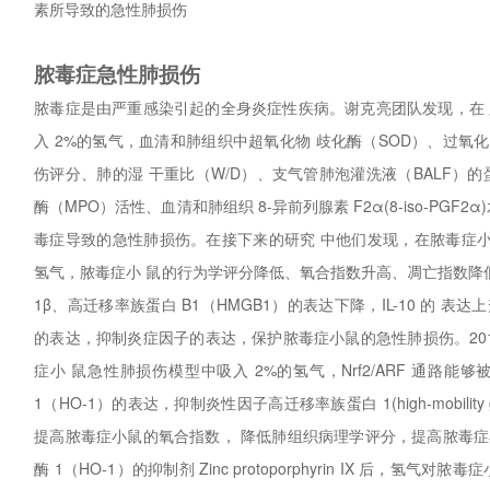
素所导致的急性肺损伤
脓毒症急性肺损伤
脓毒症是由严重感染引起的全身炎症性疾病。谢克亮团队发现，在
入 2%的氢气，血清和肺组织中超氧化物 歧化酶（SOD）、过氧
伤评分、肺的湿 干重比（W/D）、支气管肺泡灌洗液（BALF）
酶（MPO）活性、血清和肺组织 8-异前列腺素 F2α(8-iso-PGF
毒症导致的急性肺损伤。在接下来的研究 中他们发现，在脓毒症小
氢气，脓毒症小 鼠的行为学评分降低、氧合指数升高、凋亡指数降低，血
1β、高迁移率族蛋白 B1（HMGB1）的表达下降，IL-10 的 
的表达，抑制炎症因子的表达，保护脓毒症小鼠的急性肺损伤。20
症小 鼠急性肺损伤模型中吸入 2%的氢气，Nrf2/ARF 通路能
1（HO-1）的表达，抑制炎性因子高迁移率族蛋白 1(high-mobility g
提高脓毒症小鼠的氧合指数， 降低肺组织病理学评分，提高脓毒
酶 1（HO-1）的抑制剂 Zinc protoporphyrin IX 后，氢