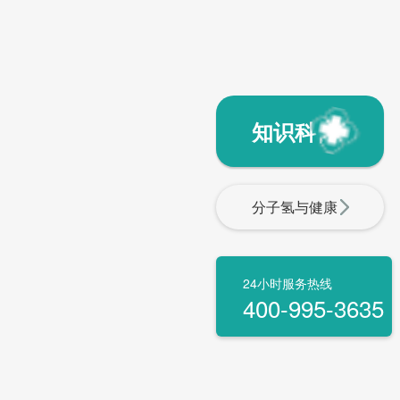
知识科普
分子氢与健康
24小时服务热线
400-995-3635