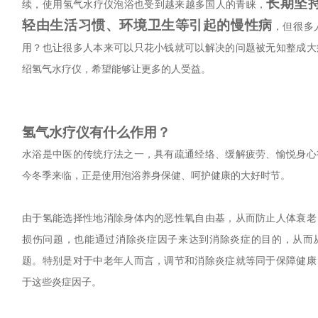
长期坚
续，使用氢气水疗仪泡浴也受到越来越多国人的青睐，
轻由生活习惯、环境卫生等引起的慢性病
，但很多
用？也让很多人本来可以只花小钱就可以解决的问题被无知整成大
绍氢气水疗仪，希望能够让更多的人受益。
氢气水疗仪有什么作用？
水浴是中医的传统疗法之一，具有疏通经络、缓解疲劳、愉悦身心
今冬季来临，正是使用泡浴养身保健、呵护健康的大好时节。
由于氢能选择性地消除身体内的恶性氧自由基，从而防止人体衰老
损伤问题，也能通过消除炎症因子来达到消除炎症的目的，从而
题。特别是对于中老年人而言，调节和消除炎症就等同于保障健康
于这些炎症因子。