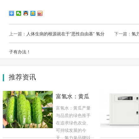
上一篇：
人体生病的根源就在于”恶性自由基” 氢分
下一篇：
氢
子有办法！
推荐资讯
富氢水：黄瓜
产量与品质的
富氢水：黄瓜产量
绿色推手
与品质的绿色推手
在追求绿色农业、
可持续发展的今
天，氢力泉品牌以