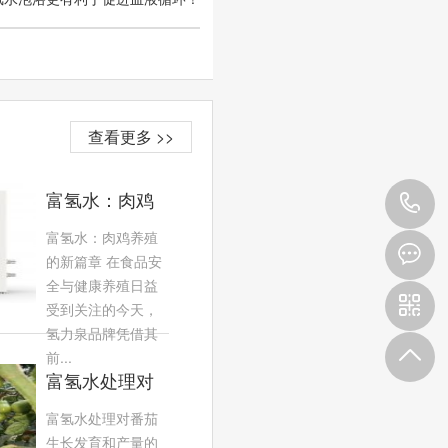
查看更多 >>
富氢水：肉鸡
4
养殖的新篇章
富氢水：肉鸡养殖
9
的新篇章 在食品安
全与健康养殖日益
3
受到关注的今天，
氢力泉品牌凭借其
前...
富氢水处理对
番茄生长发育
富氢水处理对番茄
和产量的影响
生长发育和产量的