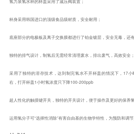
氢力泉氢水杯的杯盖采用了减压阀装置；
杯身采用韩国进口的顶级食品级材质，安全耐用；
底座部分的电极板及离子交换膜都进行了铂金镀层，安全无毒，还
独特的排气设计，制氢后无需经常清理废水，排出废气，高效安全
采用了独特的溶存技术，达到制完氢水不开杯盖的情况下，17小时后
右，打开杯盖1小时氢浓度只下降100-200ppb
超人性化的触摸键开关，独特的开关设计，便于操作及更好的保养
运用氢分子可“选择性消除”有害自由基的生物学特性，为预防和调