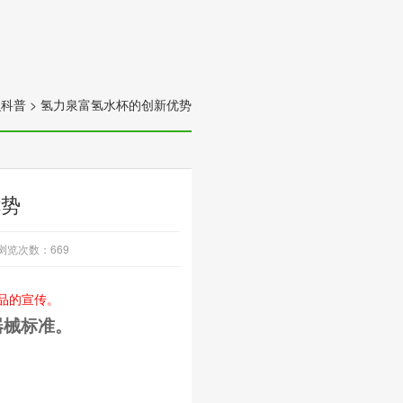
识科普
>
氢力泉富氢水杯的创新优势
优势
浏览次数：
669
品的宣传。
器械标准。