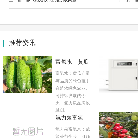
推荐资讯
富氢水：黄瓜
产量与品质的
富氢水：黄瓜产量
绿色推手
与品质的绿色推手
在追求绿色农业、
可持续发展的今
天，氢力泉品牌以
其创...
氢力泉富氢
水：赋能番茄
氢力泉富氢水：赋
生长，引领绿
能番茄生长，引领