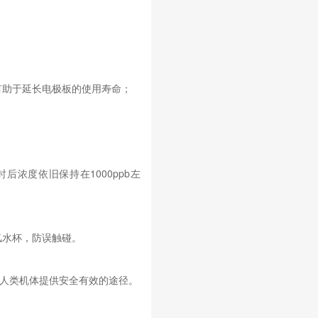
有助于延长电极板的使用寿命；
；
浓度依旧保持在1000ppb左
氢水杯，防误触碰。
节人类机体提供安全有效的途径。