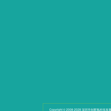
网站首页
产品中心
关于我们
呼吸系列
产品中心
饮用系列
学术论文
泡浴系列
新闻动态
其他系列
荣誉资质
配件
联系我们
Copyright © 2008-2028 深圳市创辉氢