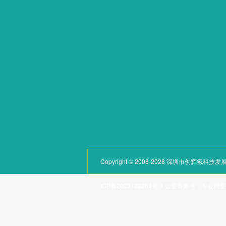
关于我们
呼吸系列
产品中心
饮用系列
学术论文
泡浴系列
新闻动态
其他系列
荣誉资质
配件
联系我们
Copyright © 2008-2028 深圳市创辉氢
ICP备2023122264号-1
公安备案号：
粤公网安备