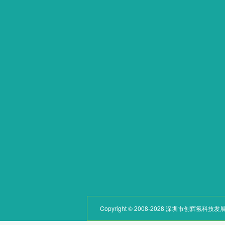
网站首页
产品中心
关于我们
呼吸系列
产品中心
饮用系列
学术论文
泡浴系列
新闻动态
其他系列
荣誉资质
配件
联系我们
Copyright © 2008-2028 深圳市创辉氢