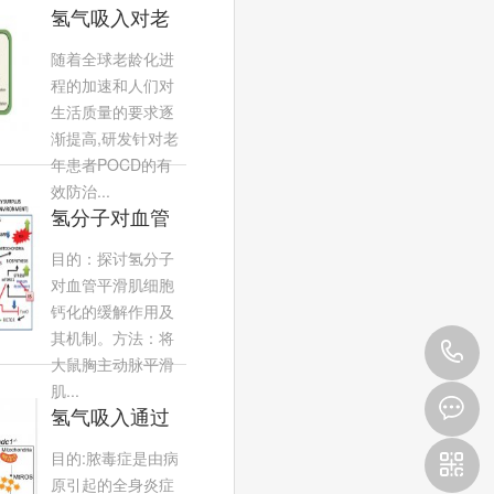
氢气吸入对老
年非心脏手术
随着全球老龄化进
患者POCD改
程的加速和人们对
生活质量的要求逐
善方
渐提高,研发针对老
年患者POCD的有
效防治...
氢分子对血管
平滑肌细胞钙
目的：探讨氢分子
化及
对血管平滑肌细胞
钙化的缓解作用及
AMPK/mTOR
其机制。方法：将
4
信
大鼠胸主动脉平滑
肌...
9
氢气吸入通过
FUNDC1自噬
目的:脓毒症是由病
3
通路减轻脓毒
原引起的全身炎症