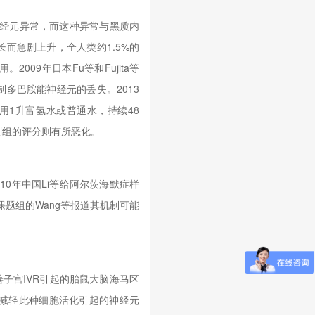
神经元异常，而这种异常与黑质内
而急剧上升，全人类约1.5%的
09年日本Fu等和Fujita等
多巴胺能神经元的丢失。2013
饮用1升富氢水或普通水，持续48
剂组的评分则有所恶化。
10年中国Li等给阿尔茨海默症样
课题组的Wang等报道其机制可能
改善子宫IVR引起的胎鼠大脑海马区
减轻此种细胞活化引起的神经元