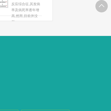
反应综合征,其发病
症引
率及病死率逐年增
高,然而,目前并没
有...