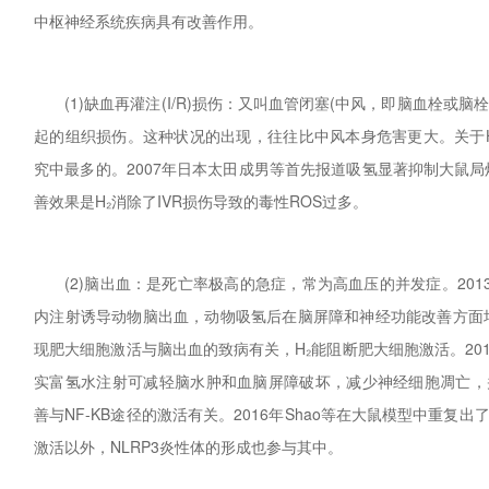
中枢神经系统疾病具有改善作用。
(1)缺血再灌注(I/R)损伤：又叫血管闭塞(中风，即脑血栓或脑
起的组织损伤。这种状况的出现，往往比中风本身危害更大。关于H₂
究中最多的。2007年日本太田成男等首先报道吸氢显著抑制大鼠局
善效果是H₂消除了IVR损伤导致的毒性ROS过多。
(2)脑出血：是死亡率极高的急症，常为高血压的并发症。2013
内注射诱导动物脑出血，动物吸氢后在脑屏障和神经功能改善方面
现肥大细胞激活与脑出血的致病有关，H₂能阻断肥大细胞激活。201
实富氢水注射可减轻脑水肿和血脑屏障破坏，减少神经细胞凋亡，
善与NF-KB途径的激活有关。2016年Shao等在大鼠模型中重复出
激活以外，NLRP3炎性体的形成也参与其中。