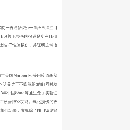
栓塞)一再通(溶栓)一血液再灌注引
改善IR损伤的报道是所有H₂研
灶性I/R性脑损伤，并证明这种改
年美国Manaenko等用胶原酶脑
均明显优于不吸氢组;他们同时发
3年中国Shao等通过兔子实验证
并改善神经功能。氧化损伤的改
了相似结果，发现除了NF-KB途径