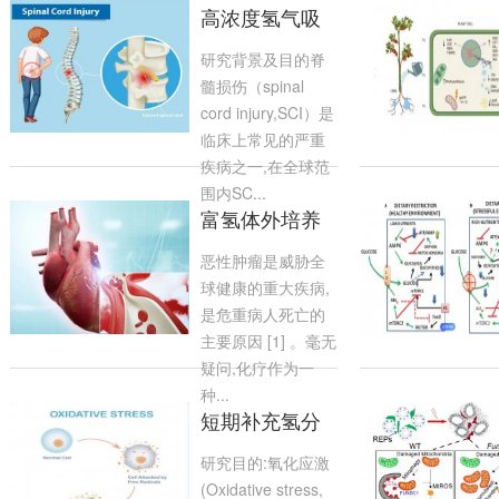
高浓度氢气吸
入改善脊髓损
研究背景及目的脊
伤的基础和临
髓损伤（spinal
cord injury,SCI）是
临床上常见的严重
疾病之一,在全球范
围内SC...
富氢体外培养
体系的构建与
恶性肿瘤是威胁全
其在氢气治疗
球健康的重大疾病,
是危重病人死亡的
主要原因 [1] 。毫无
疑问,化疗作为一
种...
短期补充氢分
子对健康成年
研究目的:氧化应激
人运动诱导氧
(Oxidative stress,