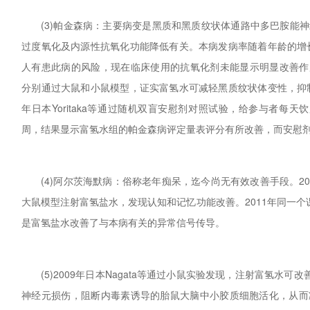
(3)帕金森病：主要病变是黑质和黑质纹状体通路中多巴胺能
过度氧化及内源性抗氧化功能降低有关。本病发病率随着年龄的增长
人有患此病的风险，现在临床使用的抗氧化剂未能显示明显改善作用。20
分别通过大鼠和小鼠模型，证实富氢水可减轻黑质纹状体变性，抑制
年日本Yoritaka等通过随机双盲安慰剂对照试验，给参与者每天
周，结果显示富氢水组的帕金森病评定量表评分有所改善，而安慰
(4)阿尔茨海默病：俗称老年痴呆，迄今尚无有效改善手段。20
大鼠模型注射富氢盐水，发现认知和记忆功能改善。2011年同一个
是富氢盐水改善了与本病有关的异常信号传导。
(5)2009年日本Nagata等通过小鼠实验发现，注射富氢水可
神经元损伤，阻断内毒素诱导的胎鼠大脑中小胶质细胞活化，从而