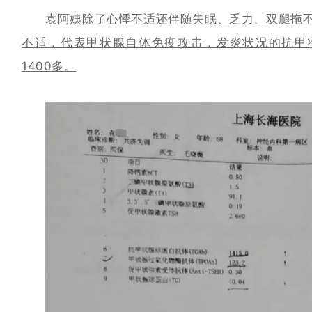
袁阿姨
除了心悸不适还伴随失眠、乏力、双腿拖
不适，
代表甲状腺自体免疫攻击，发炎状况的
抗甲
1400多。