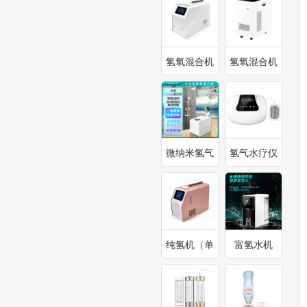
氢氧混合机
氢氧混合机
900ml-
3000ml
1800ml
微纳米氢气
氢气水疗仪
泡浴仪
（三代）
纯氢机（单
富氢水机
口）300ml-
600ml