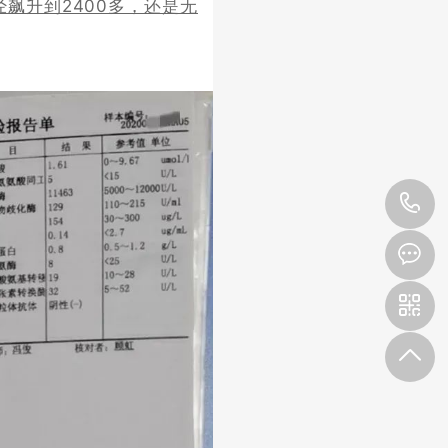
经飙升到2400多，还是无
4
9
3