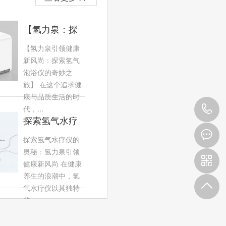
【氢力泉：探
索氢气泡浴仪
【氢力泉引领健康
的奇妙之旅】
新风尚：探索氢气
泡浴仪的奇妙之
旅】 在这个追求健
康与品质生活的时
4
代，...
探索氢气水疗
9
仪的奥秘：氢
探索氢气水疗仪的
力泉引领健康
奥秘：氢力泉引领
3
健康新风尚 在健康
养生的浪潮中，氢
气水疗仪以其独特
的...