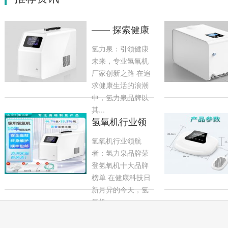
—— 探索健康
新纪元：氢氧
氢力泉：引领健康
机领域的领航
未来，专业氢氧机
厂家创新之路 在追
求健康生活的浪潮
中，氢力泉品牌以
其...
氢氧机行业领
航者：氢力泉
氢氧机行业领航
品牌荣登氢氧
者：氢力泉品牌荣
登氢氧机十大品牌
榜单 在健康科技日
新月异的今天，氢
氧机...