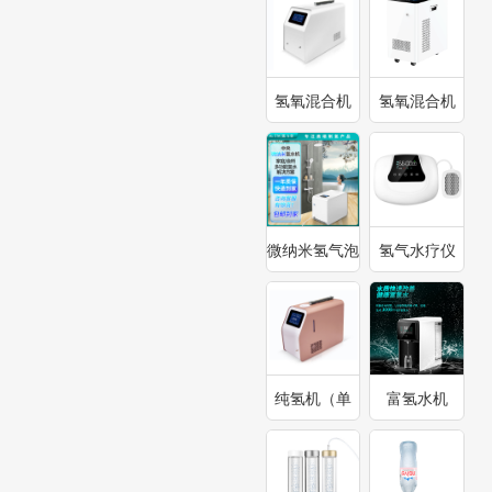
氢氧混合机
氢氧混合机
900ml-
3000ml
1800ml
微纳米氢气泡
氢气水疗仪
浴仪
（三代）
纯氢机（单
富氢水机
口）300ml-
600ml